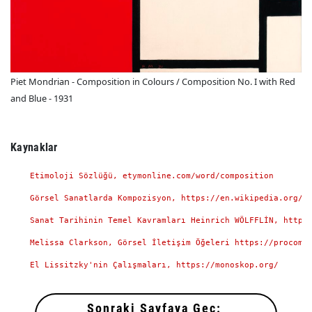
Piet Mondrian - Composition in Colours / Composition No. I with Red
and Blue - 1931
Kaynaklar
    Etimoloji Sözlüğü, etymonline.com/word/composition

    Görsel Sanatlarda Kompozisyon, https://en.wikipedia.org/wi
    Sanat Tarihinin Temel Kavramları Heinrich WÖLFFLİN, http:/
    Melissa Clarkson, Görsel İletişim Öğeleri https://procomm.
    El Lissitzky'nin Çalışmaları, https://monoskop.org/

Sonraki Sayfaya Geç: