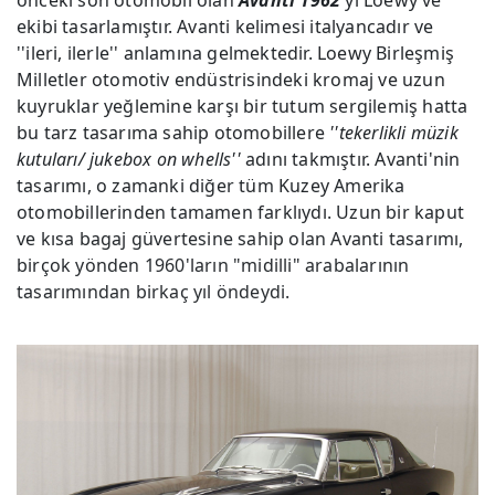
önceki son otomobil olan
Avanti 1962
'yi Loewy ve
ekibi tasarlamıştır. Avanti kelimesi italyancadır ve
''ileri, ilerle'' anlamına gelmektedir. Loewy Birleşmiş
Milletler otomotiv endüstrisindeki kromaj ve uzun
kuyruklar yeğlemine karşı bir tutum sergilemiş hatta
bu tarz tasarıma sahip otomobillere
''tekerlikli müzik
kutuları/ jukebox on whells''
adını takmıştır. Avanti'nin
tasarımı, o zamanki diğer tüm Kuzey Amerika
otomobillerinden tamamen farklıydı. Uzun bir kaput
ve kısa bagaj güvertesine sahip olan Avanti tasarımı,
birçok yönden 1960'ların "midilli" arabalarının
tasarımından birkaç yıl öndeydi.