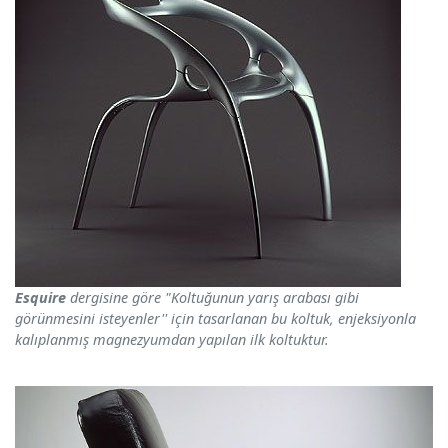
Esquire
dergisine göre "Koltuğunun yarış arabası gibi
görünmesini isteyenler'' için tasarlanan bu koltuk, enjeksiyonla
kalıplanmış magnezyumdan yapılan ilk koltuktur.