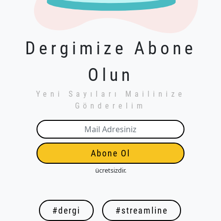
Dergimize Abone
Olun
Yeni Sayıları Mailinize
Gönderelim
Abone Ol
ücretsizdir.
#dergi
#streamline