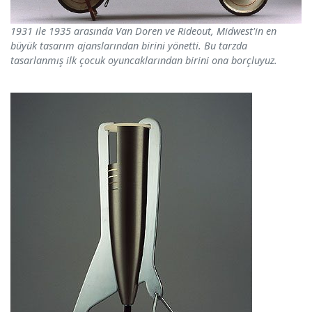
1931 ile 1935 arasında Van Doren ve Rideout, Midwest'in en
büyük tasarım ajanslarından birini yönetti. Bu tarzda
tasarlanmış ilk çocuk oyuncaklarından birini ona borçluyuz.