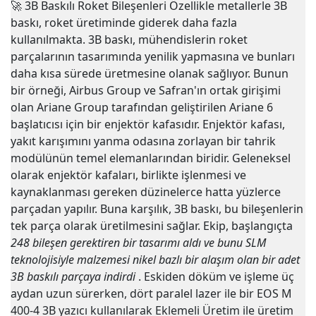
🚀
3B Baskılı Roket Bileşenleri Özellikle metallerle 3B
baskı, roket üretiminde giderek daha fazla
kullanılmakta. 3B baskı, mühendislerin roket
parçalarının tasarımında yenilik yapmasına ve bunları
daha kısa sürede üretmesine olanak sağlıyor. Bunun
bir örneği, Airbus Group ve Safran'ın ortak girişimi
olan Ariane Group tarafından geliştirilen Ariane 6
başlatıcısı için bir enjektör kafasıdır. Enjektör kafası,
yakıt karışımını yanma odasına zorlayan bir tahrik
modülünün temel elemanlarından biridir. Geleneksel
olarak enjektör kafaları, birlikte işlenmesi ve
kaynaklanması gereken düzinelerce hatta yüzlerce
parçadan yapılır. Buna karşılık, 3B baskı, bu bileşenlerin
tek parça olarak üretilmesini sağlar. Ekip, başlangıçta
248 bileşen gerektiren bir tasarımı aldı ve bunu SLM
teknolojisiyle malzemesi nikel bazlı bir alaşım olan bir adet
3B baskılı parçaya indirdi
. Eskiden döküm ve işleme üç
aydan uzun sürerken, dört paralel lazer ile bir EOS M
400-4 3B yazıcı kullanılarak Eklemeli Üretim ile üretim