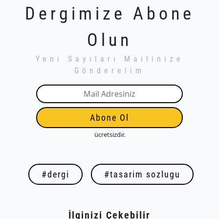
Dergimize Abone
Olun
Yeni Sayıları Mailinize
Gönderelim
Abone Ol
ücretsizdir.
#dergi
#tasarim sozlugu
İlginizi Çekebilir