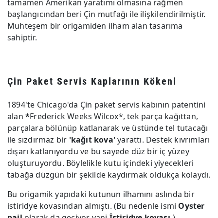
tamamen Amerikan yaratımı olmasına rağmen
başlangıcından beri Çin mutfağı ile ilişkilendirilmiştir.
Muhteşem bir origamiden ilham alan tasarıma
sahiptir.
Çin Paket Servis Kaplarının Kökeni
1894'te Chicago'da Çin paket servis kabının patentini
alan
*
Frederick Weeks Wilcox*, tek parça kağıttan,
parçalara bölünüp katlanarak ve üstünde tel tutacağı
ile sızdırmaz bir
'kağıt kova'
yarattı. Destek kıvrımları
dışarı katlanıyordu ve bu sayede düz bir iç yüzey
oluşturuyordu. Böylelikle kutu içindeki yiyecekleri
tabağa düzgün bir şekilde kaydırmak oldukça kolaydı.
Bu origamik yapıdaki kutunun ilhamını aslında bir
istiridye kovasından almıştı. (Bu nedenle ismi
Oyster
pail
olarak da geçiyor yani
İstiridye kovası.
)