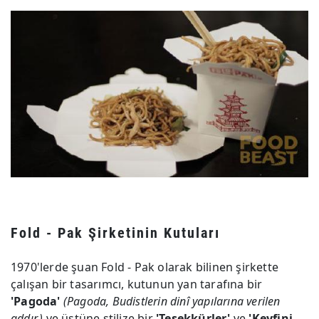
Fold - Pak Şirketinin Kutuları
1970'lerde şuan Fold - Pak olarak bilinen şirkette
çalışan bir tasarımcı, kutunun yan tarafına bir
'Pagoda'
(Pagoda, Budistlerin dinî yapılarına verilen
addır.)
ve üstüne stilize bir
'Teşekkürler'
ve
'Keyfini