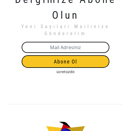
Olun
Yeni Sayıları Mailinize
Gönderelim
Abone Ol
ücretsizdir.