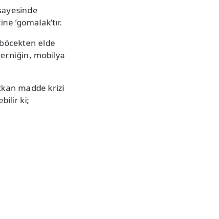
 sayesinde
ine ‘gomalak’tır.
r böcekten elde
verniğin, mobilya
ıtkan madde krizi
ilir ki;