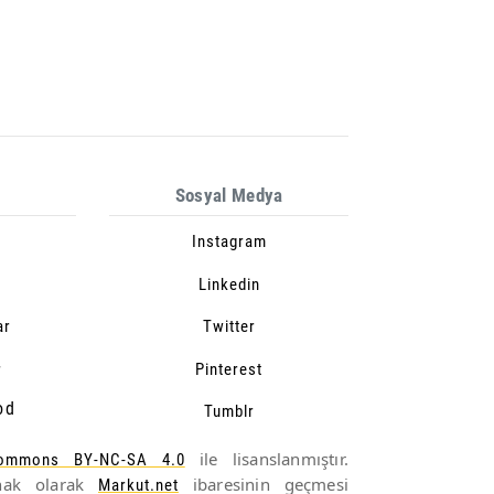
Sosyal Medya
Instagram
Linkedin
ar
Twitter
r
Pinterest
od
Tumblr
ile lisanslanmıştır.
Commons BY-NC-SA 4.0
aynak olarak
ibaresinin geçmesi
Markut.net