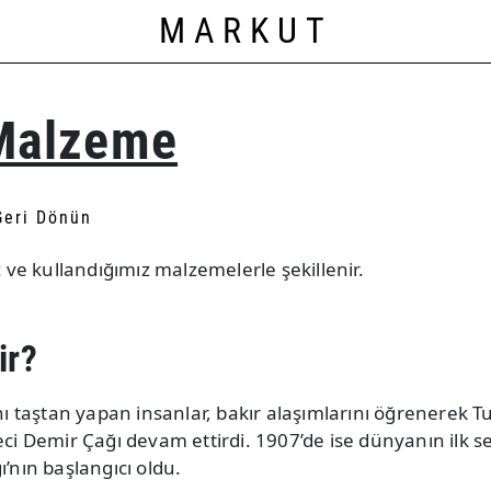
MARKUT
 Malzeme
Geri Dönün
iz ve kullandığımız malzemelerle şekillenir.
ir?
ını taştan yapan insanlar, bakır alaşımlarını öğrenerek Tu
eci Demir Çağı devam ettirdi. 1907’de ise dünyanın ilk se
ı’nın başlangıcı oldu.