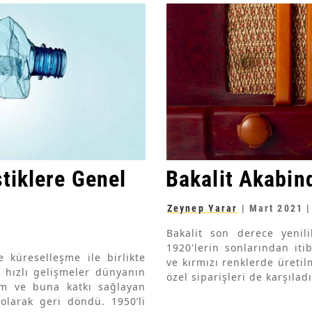
stiklere Genel
Bakalit Akabin
Zeynep Yarar
|
Mart 2021
|
Bakalit son derece yenil
1920'lerin sonlarından iti
e küreselleşme ile birlikte
ve kırmızı renklerde üretil
u hızlı gelişmeler dünyanın
özel siparişleri de karşıladı
tim ve buna katkı sağlayan
 olarak geri döndü. 1950’li