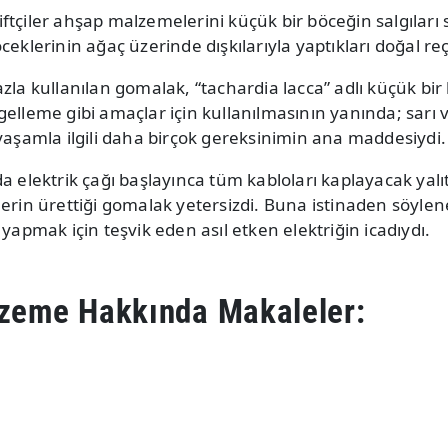
ftçiler ahşap malzemelerini küçük bir böceğin salgıları
ceklerinin ağaç üzerinde dışkılarıyla yaptıkları doğal reç
zla kullanılan gomalak, “tachardia lacca” adlı küçük bi
gelleme gibi amaçlar için kullanılmasının yanında; sarı 
 yaşamla ilgili daha birçok gereksinimin ana maddesiydi.
a elektrik çağı başlayınca tüm kabloları kaplayacak yal
erin ürettiği gomalak yetersizdi. Buna istinaden söyleneb
 yapmak için teşvik eden asıl etken elektriğin icadıydı.
lzeme Hakkında Makaleler: