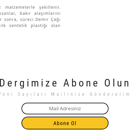
z malzemelerle şekillenir.
sanlar, bakır alaşımlarını
ar sonra, süreci Demir Çağı
lk sentetik plastiği olan
Dergimize Abone Olu
Yeni Sayıları Mailinize Göndereli
Abone Ol