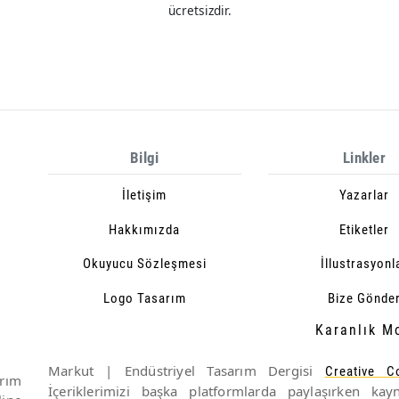
ücretsizdir.
Bilgi
Linkler
İletişim
Yazarlar
Hakkımızda
Etiketler
Okuyucu Sözleşmesi
İllustrasyonl
Logo Tasarım
Bize Gönde
Karanlık M
Markut | Endüstriyel Tasarım Dergisi
Creative 
rım
İçeriklerimizi başka platformlarda paylaşırken k