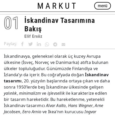
MARKUT
menü
01
İskandinav Tasarımına
Bakış
Elif Ersöz
Paylaş:
İskandinavya, geleneksel olarak üç kuzey Avrupa
ülkesine (İsveç, Norveç ve Danimarka) atıfta bulunan
ülkeler topluluğudur. Günümüzde Finlandiya ve
İzlanda’yı da içerir. Bu coğrafyada doğan
İskandinav
tasarımı
, 20. yüzyılın başlarında ortaya çıkan ve daha
sonra 1950’lerde beş İskandinav ülkesinde gelişen
yalınlık
,
minimalizm
ve
işlevsellik
ile karakterize edilen
bir tasarım hareketidir. Bu hareketlenme, yetenekli
İskandinav tasarımcı
Alvar Aalto
,
Hans Wegner
,
Arne
Jacobsen
,
Eero Arnio
ve Ikea’nın kurucusu
Ingvar