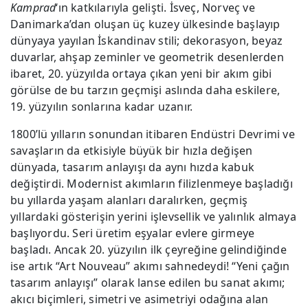
Kamprad
‘ın katkılarıyla gelişti. İsveç, Norveç ve
Danimarka’dan oluşan üç kuzey ülkesinde başlayıp
dünyaya yayılan İskandinav stili; dekorasyon, beyaz
duvarlar, ahşap zeminler ve geometrik desenlerden
ibaret, 20. yüzyılda ortaya çıkan yeni bir akım gibi
görülse de bu tarzın geçmişi aslında daha eskilere,
19. yüzyılın sonlarına kadar uzanır.
1800’lü yılların sonundan itibaren Endüstri Devrimi ve
savaşların da etkisiyle büyük bir hızla değişen
dünyada, tasarım anlayışı da aynı hızda kabuk
değiştirdi. Modernist akımların filizlenmeye başladığı
bu yıllarda yaşam alanları daralırken, geçmiş
yıllardaki gösterişin yerini işlevsellik ve yalınlık almaya
başlıyordu. Seri üretim eşyalar evlere girmeye
başladı. Ancak 20. yüzyılın ilk çeyreğine gelindiğinde
ise artık “Art Nouveau” akımı sahnedeydi! “Yeni çağın
tasarım anlayışı” olarak lanse edilen bu sanat akımı;
akıcı biçimleri, simetri ve asimetriyi odağına alan