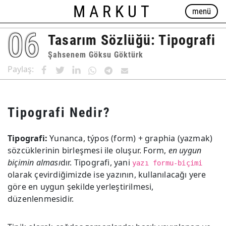
MARKUT
menü
06
Tasarım Sözlüğü: Tipografi
Şahsenem Göksu Göktürk
Paylaş:
Tipografi Nedir?
Tipografi:
Yunanca, týpos (form) + graphia (yazmak)
sözcüklerinin birleşmesi ile oluşur. Form,
en uygun
biçimin alması
dır. Tipografi, yani
yazı formu-biçimi
olarak çevirdiğimizde ise yazının, kullanılacağı yere
göre en uygun şekilde yerleştirilmesi,
düzenlenmesidir.