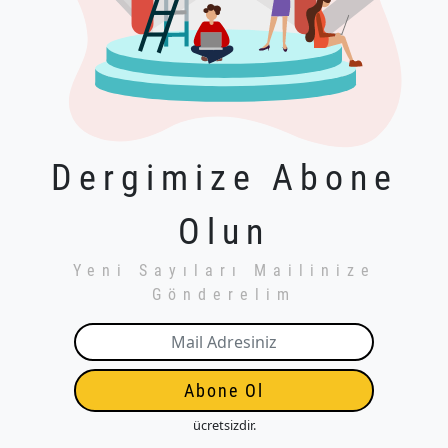
Dergimize Abone
Olun
Yeni Sayıları Mailinize
Gönderelim
Abone Ol
ücretsizdir.