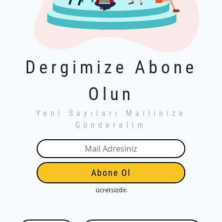
Dergimize Abone
Olun
Yeni Sayıları Mailinize
Gönderelim
Abone Ol
ücretsizdir.