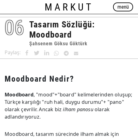
MARKUT
menü
06
Tasarım Sözlüğü:
Moodboard
Şahsenem Göksu Göktürk
Paylaş:
Moodboard Nedir?
Moodboard
, "mood"+"board" kelimelerinden oluşup;
Türkçe karşılığı "ruh hali, duygu durumu"+ "pano"
olarak çevrilir. Ancak biz
ilham panosu
olarak
adlandırıyoruz.
Moodboard, tasarım sürecinde ilham almak için