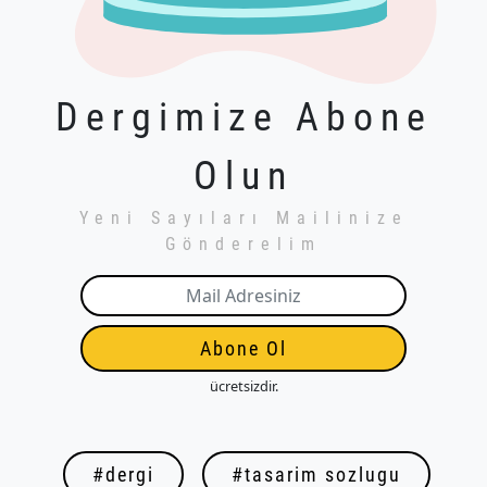
Dergimize Abone
Olun
Yeni Sayıları Mailinize
Gönderelim
Abone Ol
ücretsizdir.
#dergi
#tasarim sozlugu