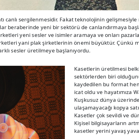
canlı sergilenmesidir. Fakat teknolojinin gelişmesiyle müz
aklar beraberinde yeni bir sektörü de canlandırmaya baş
şirketleri yeni sesler ve isimler aramaya ve onları paza
etleri yani plak şirketlerinin önemi büyüktür. Çünkü m
arklı sesler üretilmeye başlanıyordu.
Kasetlerin üretilmesi be
sektörlerden biri olduğun
kaydedilen bu format hem
icat oldu ve hayatımıza W
Kuşkusuz dünya üzerinde
ulaşamayacağı kopya satış
Kasetler çok sevildi ve d
Kişisel bilgisayarların ar
kasetler yerini yavaş yava