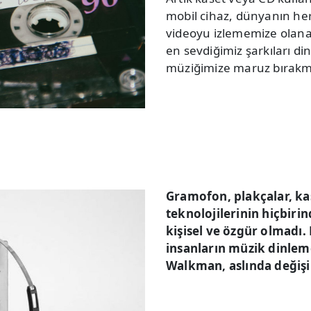
mobil cihaz, dünyanın her 
videoyu izlememize olana
en sevdiğimiz şarkıları di
müziğimize maruz bırakm
Gramofon, plakçalar, ka
teknolojilerinin hiçbi
kişisel ve özgür olmadı
insanların müzik dinlem
Walkman, aslında değişi