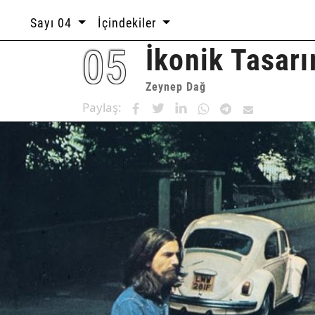
Sayı 04
İçindekiler
05
İkonik Tasarı
Zeynep Dağ
Paylaş: