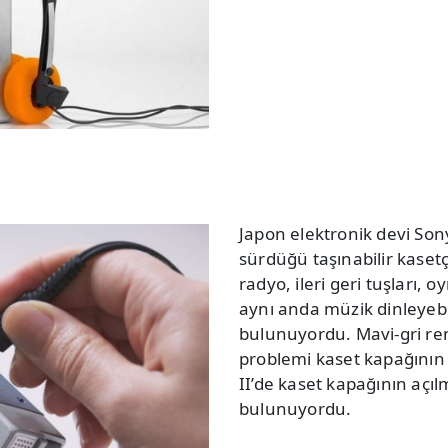
Japon elektronik devi Son
sürdüğü taşınabilir kase
radyo, ileri geri tuşları, o
aynı anda müzik dinleyebilm
bulunuyordu. Mavi-gri re
problemi kaset kapağının
II’de kaset kapağının açı
bulunuyordu.