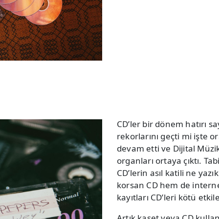
CD’ler bir dönem hatırı say
rekorlarını geçti mi işte or
devam etti ve Dijital Müz
organları ortaya çıktı. Tabi
CD’lerin asıl katili ne ya
korsan CD hem de interne
kayıtları CD’leri kötü etkile
Artık kaset veya CD kulla