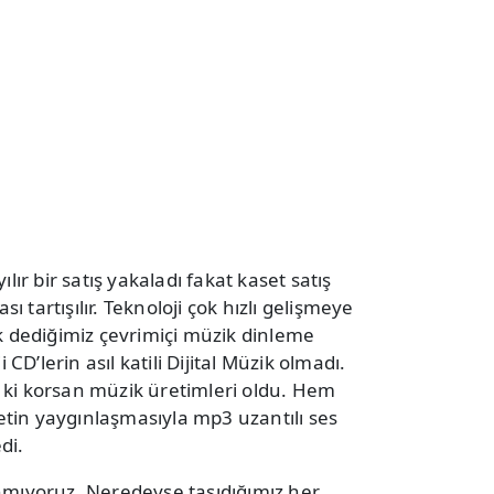
ılır bir satış yakaladı fakat kaset satış
ası tartışılır. Teknoloji çok hızlı gelişmeye
ik dediğimiz çevrimiçi müzik dinleme
i CD’lerin asıl katili Dijital Müzik olmadı.
zık ki korsan müzik üretimleri oldu. Hem
tin yaygınlaşmasıyla mp3 uzantılı ses
di.
nmıyoruz. Neredeyse taşıdığımız her