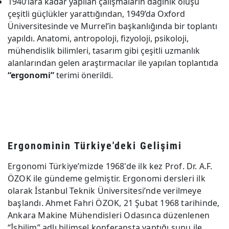
1940’lara kadar yapılan çalışmaların dağınık oluşu
çeşitli güçlükler yarattığından, 1949’da Oxford
Üniversitesinde ve Murrel’in başkanlığında bir toplantı
yapıldı. Anatomi, antropoloji, fizyoloji, psikoloji,
mühendislik bilimleri, tasarım gibi çeşitli uzmanlık
alanlarından gelen araştırmacılar ile yapılan toplantıda
“ergonomi”
terimi önerildi.
Ergonominin Türkiye'deki Gelişimi
Ergonomi Türkiye’mizde 1968'de ilk kez Prof. Dr. A.F.
ÖZOK ile gündeme gelmiştir. Ergonomi dersleri ilk
olarak İstanbul Teknik Üniversitesi’nde verilmeye
başlandı. Ahmet Fahri ÖZOK, 21 Şubat 1968 tarihinde,
Ankara Makine Mühendisleri Odasınca düzenlenen
“İşbilim” adlı bilimsel konferansta yaptığı sunu ile,