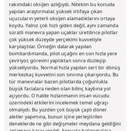
rakımdaki oksijen azlığıydı. Nitekim bu konuda
yapılan araştırmalar, yüksek irtifaya çıkan
uçucuların yeterli oksijen alamadıklarını ortaya
koydu. Yalnız çok hızlı giden değil, aynı zamanda
süratli manevra yapan uçaklar üretilince pilotlar
çok yüksek düzeyde yerçekimi kuvvetiyle
karşılaştılar. Örneğin dalarak yapılan
bombardımanda, pilot uçağını en son hızla yere
çeviriyor, görevini yaptıktan sonra düzleşip
yükseliyordu. Normal hızla yapılan sert bir dönüş
merkezkaç kuvvetini son sınırına çıkarıyordu. Bu
tür manevralar bazen pilotlarda çoğunlukla
büyük facialara neden olan bilinç kaybına yol
açıyordu. O halde hızlanmanın insan vücudu
üzerindeki etkilerini incelemek temel uğraşı
olmalıydı. Bu yüzden çok büyük çaplı döner
aletler yapımına, bunun içine yerleştirilen
deneklerde ne gibi değişmeler meydana geldiğini
anlamaya karar verildi. Sonuçta hızlanmalara